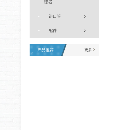
理器
进口管
配件
产品推荐
更多