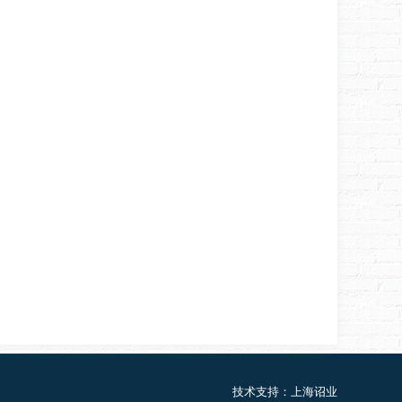
技术支持：上海诏业