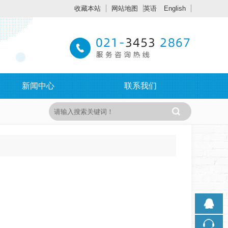
收藏本站
网站地图
英语
English
触屏版
新闻中心
联系我们
浏览手机站