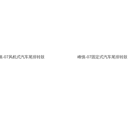
慎-07风机式汽车尾排转鼓
峰慎-07固定式汽车尾排转鼓