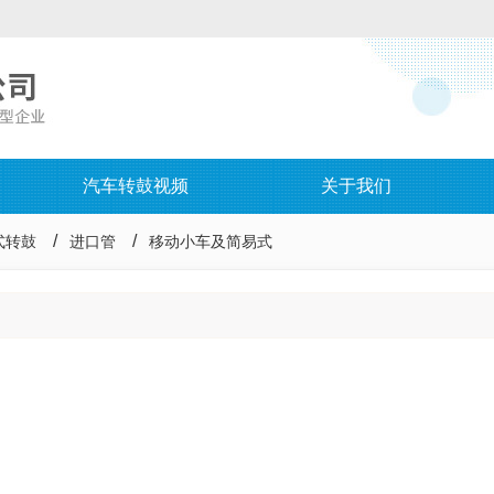
汽车转鼓视频
关于我们
式转鼓
进口管
移动小车及简易式